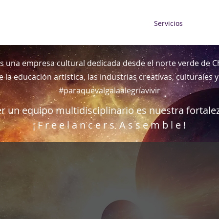
Servicios
s una empresa cultural dedicada desde el norte verde de Chi
 la educación artística, las industrias creativas, culturales
#paraquevalgalaalegríavivir
r un equipo multidisciplinario es nuestra fortale
¡ F r e e l a n c e r s A s s e m b l e !